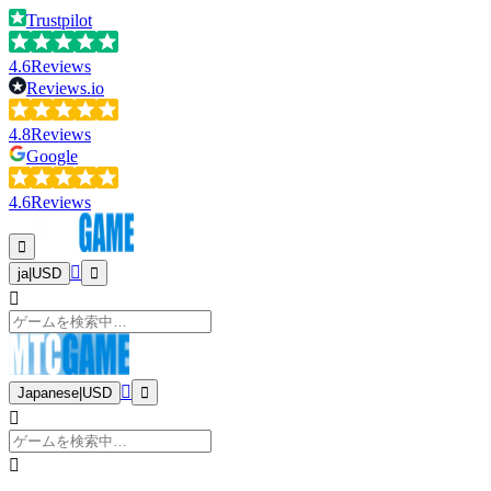
Trustpilot
4.6
Reviews
Reviews.io
4.8
Reviews
Google
4.6
Reviews
ja
|
USD
Japanese
|
USD