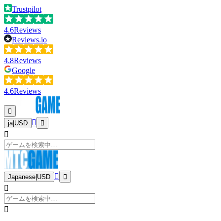
Trustpilot
4.6
Reviews
Reviews.io
4.8
Reviews
Google
4.6
Reviews
ja
|
USD
Japanese
|
USD