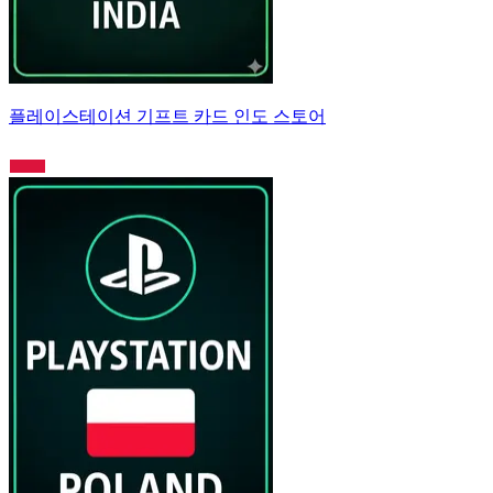
플레이스테이션 기프트 카드 인도 스토어