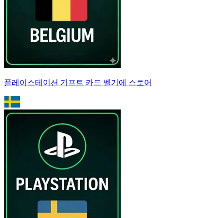
플레이스테이션 기프트 카드 벨기에 스토어