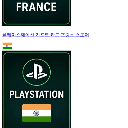
플레이스테이션 기프트 카드 프랑스 스토어