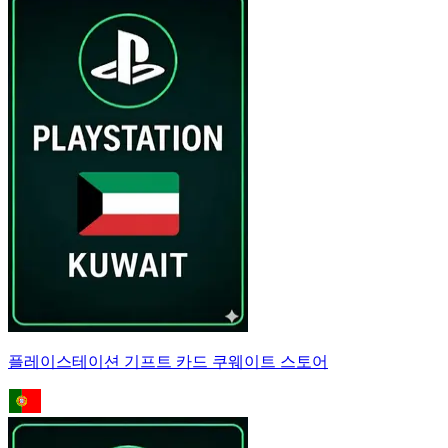
플레이스테이션 기프트 카드 쿠웨이트 스토어