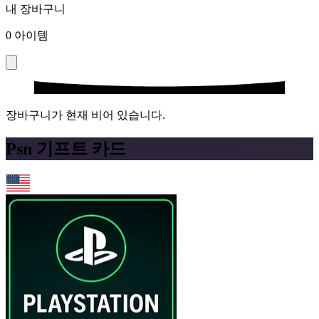
내 장바구니
0
아이템
장바구니가 현재 비어 있습니다.
Psn 기프트 카드