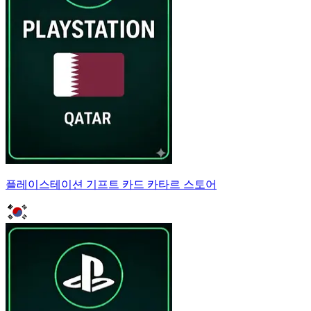
플레이스테이션 기프트 카드 카타르 스토어