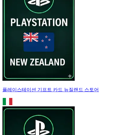
플레이스테이션 기프트 카드 뉴질랜드 스토어