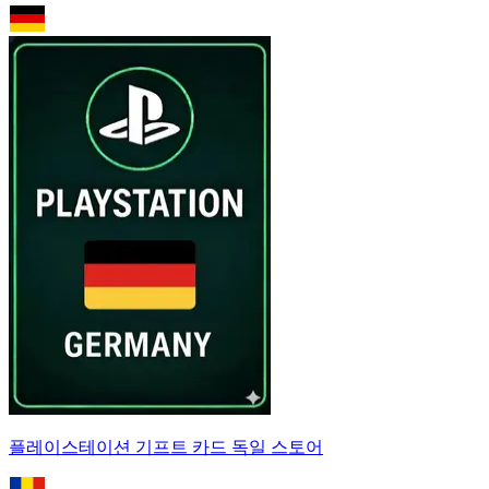
플레이스테이션 기프트 카드 독일 스토어