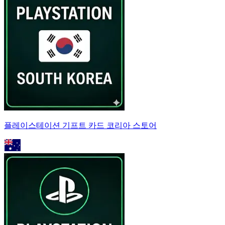
플레이스테이션 기프트 카드 코리아 스토어