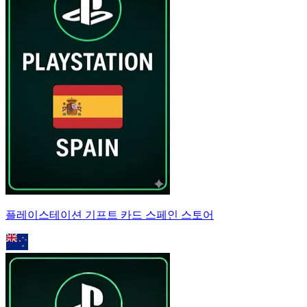
플레이스테이션 기프트 카드 스페인 스토어