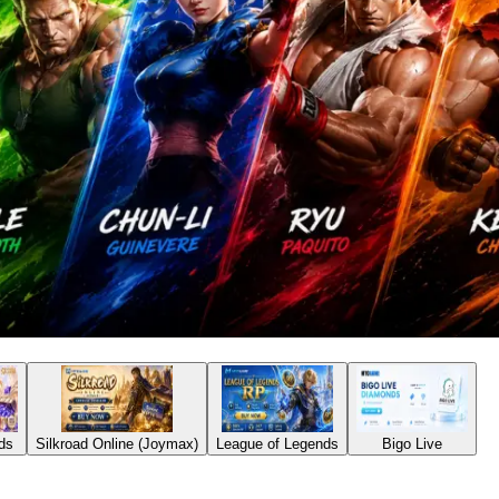
ds
Silkroad Online (Joymax)
League of Legends
Bigo Live