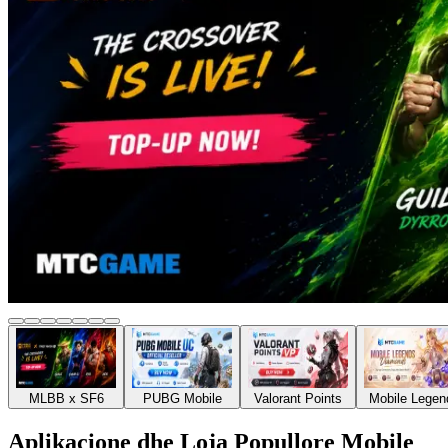
MLBB x SF6
PUBG Mobile
Valorant Points
Mobile Legen
Aplikacione
dhe Loja Popullore Mobile