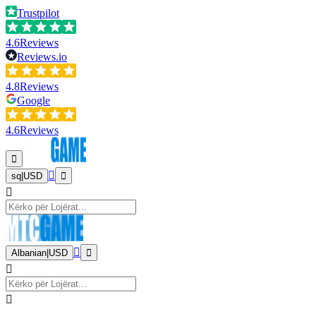
Trustpilot
4.6
Reviews
Reviews.io
4.8
Reviews
Google
4.6
Reviews
sq
|
USD
Albanian
|
USD