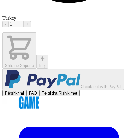
Turkey
-
+
Shto në Shportë
Blej
Check out with PayPal
Përshkrimi
FAQ
Të gjitha Rishikimet