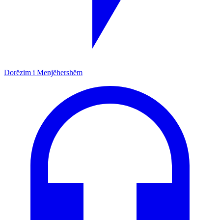
Dorëzim i Menjëhershëm