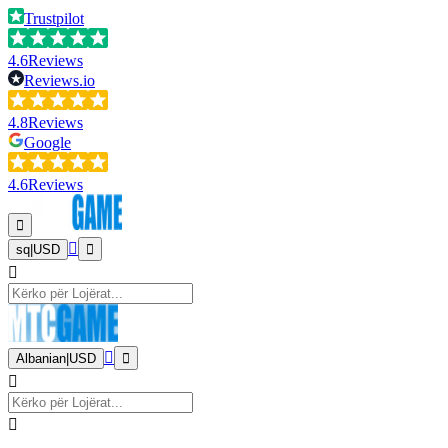
Trustpilot
4.6
Reviews
Reviews.io
4.8
Reviews
Google
4.6
Reviews
sq
|
USD
Albanian
|
USD