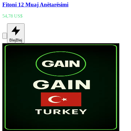
Fitoni 12 Muaj Anëtarësimi
54,78 US$
Blej
Blej