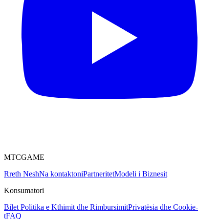
MTCGAME
Rreth Nesh
Na kontaktoni
Partneritet
Modeli i Biznesit
Konsumatori
Bilet
Politika e Kthimit dhe Rimbursimit
Privatësia dhe Cookie-
t
FAQ