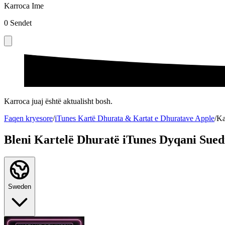
Karroca Ime
0
Sendet
Karroca juaj është aktualisht bosh.
Faqen kryesore
/
iTunes Kartë Dhurata & Kartat e Dhuratave Apple
/
Ka
Bleni Kartelë Dhuratë iTunes Dyqani Sued
Sweden