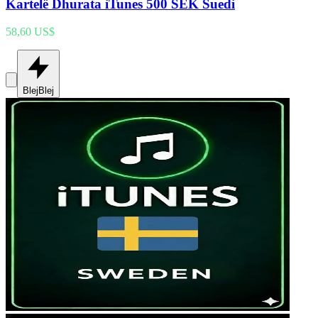
Kartelë Dhurata iTunes 500 SEK Suedi
58,60 US$
Blej
Blej