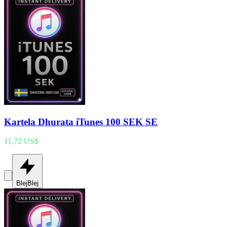
Kartela Dhurata iTunes 100 SEK SE
11,72 US$
Blej
Blej