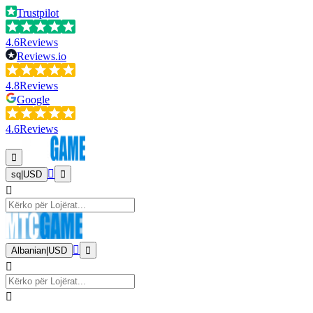
Trustpilot
4.6
Reviews
Reviews.io
4.8
Reviews
Google
4.6
Reviews
sq
|
USD
Albanian
|
USD