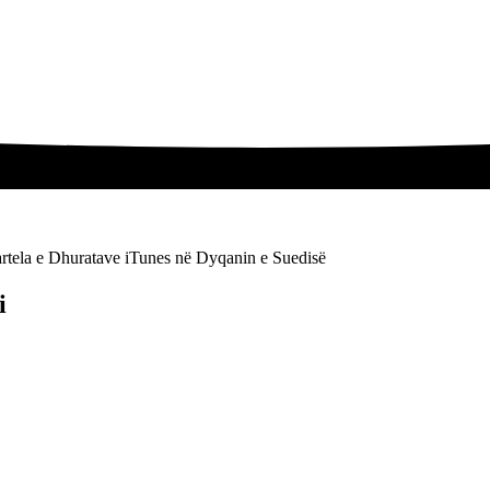
rtela e Dhuratave iTunes në Dyqanin e Suedisë
i