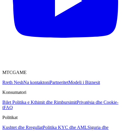
MTCGAME
Rreth Nesh
Na kontaktoni
Partneritet
Modeli i Biznesit
Konsumatori
Bilet
Politika e Kthimit dhe Rimbursimit
Privatësia dhe Cookie-
t
FAQ
Politikat
Kushtet dhe Rregullat
Politika KYC dhe AML
Siguria dhe