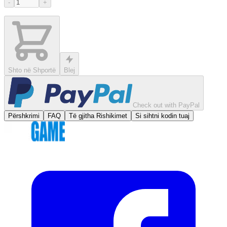
-
+
Shto në Shportë
Blej
Check out with PayPal
Përshkrimi
FAQ
Të gjitha Rishikimet
Si sihtni kodin tuaj