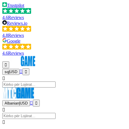
Trustpilot
4.6
Reviews
Reviews.io
4.8
Reviews
Google
4.6
Reviews
sq
|
USD
Albanian
|
USD