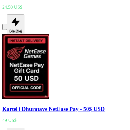
24,50 US$
Blej
Blej
Kartel i Dhuratave NetEase Pay - 50$ USD
49 US$