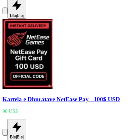
Blej
Blej
Kartela e Dhuratave NetEase Pay - 100$ USD
98 US$
Blej
Blej