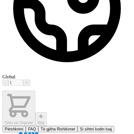
Global
-
+
Shto në Shportë
Blej
Përshkrimi
FAQ
Të gjitha Rishikimet
Si sihtni kodin tuaj