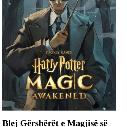
Blej Gërshërët e Magjisë së