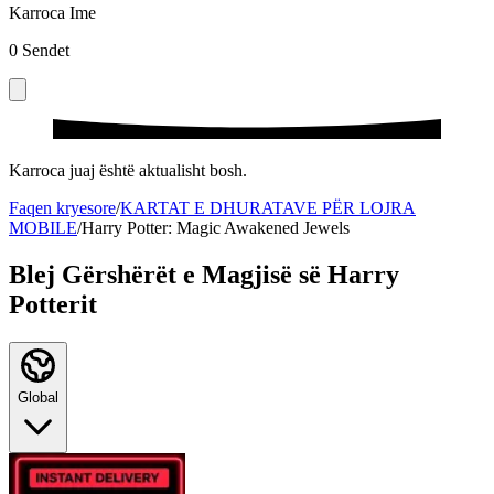
Karroca Ime
0
Sendet
Karroca juaj është aktualisht bosh.
Faqen kryesore
/
KARTAT E DHURATAVE PËR LOJRA
MOBILE
/
Harry Potter: Magic Awakened Jewels
Blej Gërshërët e Magjisë së Harry
Potterit
Global