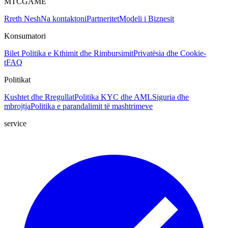
MTCGAME
Rreth Nesh
Na kontaktoni
Partneritet
Modeli i Biznesit
Konsumatori
Bilet
Politika e Kthimit dhe Rimbursimit
Privatësia dhe Cookie-
t
FAQ
Politikat
Kushtet dhe Rregullat
Politika KYC dhe AML
Siguria dhe
mbrojtja
Politika e parandalimit të mashtrimeve
service