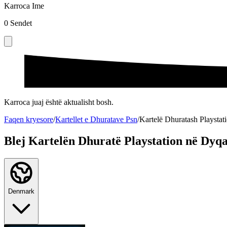
Karroca Ime
0
Sendet
Karroca juaj është aktualisht bosh.
Faqen kryesore
/
Kartellet e Dhuratave Psn
/
Kartelë Dhuratash Playsta
Blej Kartelën Dhuratë Playstation në Dy
Denmark