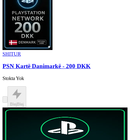
SHITUR
PSN Kartë Danimarkë - 200 DKK
Stokta Yok
Blej
Blej