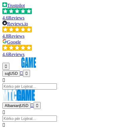
Trustpilot
4.6
Reviews
Reviews.io
4.8
Reviews
Google
4.6
Reviews
sq
|
USD
Albanian
|
USD