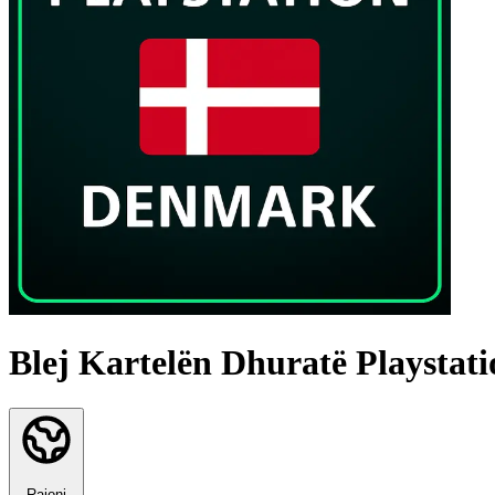
Blej Kartelën Dhuratë Playsta
Rajoni