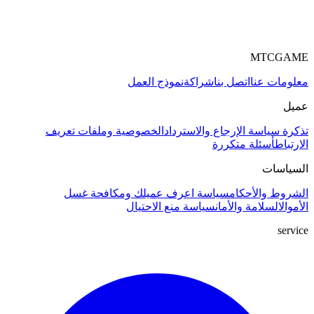
MTCGAME
معلومات عنا
اتصل بنا
شراكة
نموذج العمل
عميل
تذكرة
سياسة الإرجاع والاسترداد
الخصوصية وملفات تعريف
الارتباط
أسئلة متكررة
السياسات
الشروط والأحكام
سياسة اعرف عميلك ومكافحة غسل
الأموال
السلامة والأمان
سياسة منع الاحتيال
service