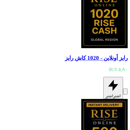
رايز أونلاين - 1020 كاش رايز
اشترِ
اشترِ