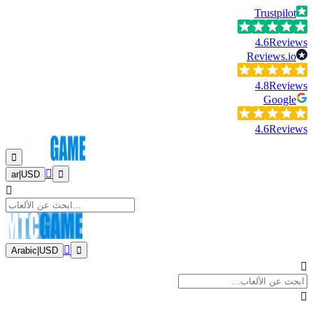
Trustpilot
4.6
Reviews
Reviews.io
4.8
Reviews
Google
4.6
Reviews
ar
|
USD
Arabic
|
USD