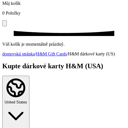
Můj košík
0
Položky
Váš košík je momentálně prázdný.
domovská stránka
/
H&M Gift Cards
/
H&M dárkové karty (US)
Kupte dárkové karty H&M (USA)
United States