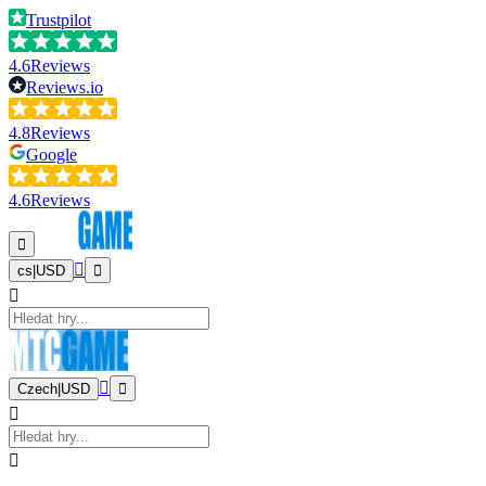
Trustpilot
4.6
Reviews
Reviews.io
4.8
Reviews
Google
4.6
Reviews
cs
|
USD
Czech
|
USD