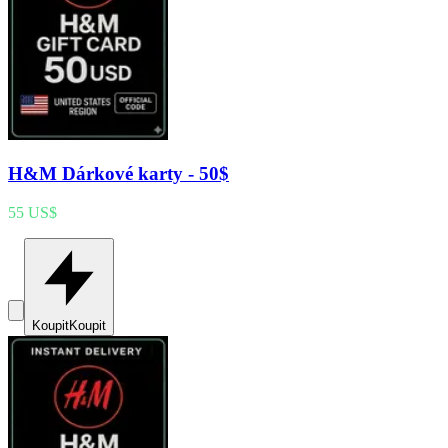
H&M Dárkové karty - 50$
55 US$
Koupit
Koupit