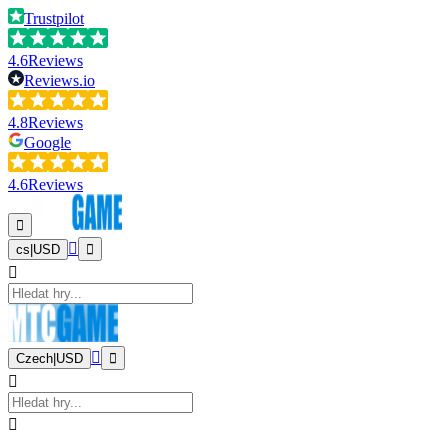
Trustpilot
4.6
Reviews
Reviews.io
4.8
Reviews
Google
4.6
Reviews
cs
|
USD
Czech
|
USD