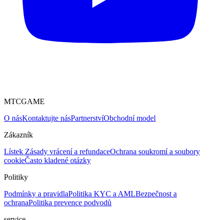
MTCGAME
O nás
Kontaktujte nás
Partnerství
Obchodní model
Zákazník
Lístek
Zásady vrácení a refundace
Ochrana soukromí a soubory
cookie
Často kladené otázky
Politiky
Podmínky a pravidla
Politika KYC a AML
Bezpečnost a
ochrana
Politika prevence podvodů
service