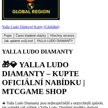
Yalla Ludo Dárkové Karty (Globální)
Popis
Často kladené otázky
Všechny recenze
Jak uplatnit svůj kód
YALLA LUDO DIAMANTY
YALLA LUDO DIAMANTY
🎁💎 YALLA LUDO
DIAMANTY – KUPTE
OFICIÁLNÍ NABÍDKU |
MTCGAME SHOP
🔥 Yalla Ludo Diamanty jsou nejbezpečnější a nejrychlejší způsob,
jak vylepšit váš zážitek z Yalla Ludo. Digitální doplňky dodané