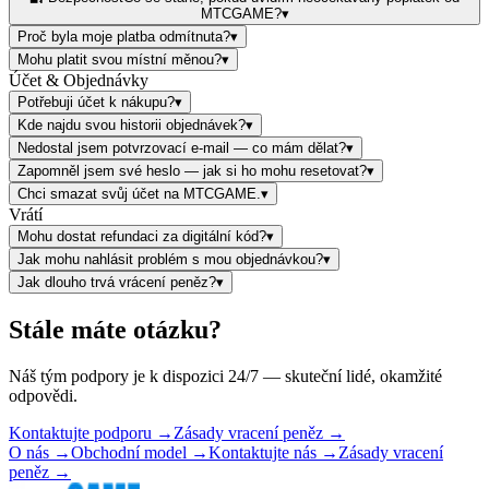
MTCGAME?
▾
Proč byla moje platba odmítnuta?
▾
Mohu platit svou místní měnou?
▾
Účet & Objednávky
Potřebuji účet k nákupu?
▾
Kde najdu svou historii objednávek?
▾
Nedostal jsem potvrzovací e-mail — co mám dělat?
▾
Zapomněl jsem své heslo — jak si ho mohu resetovat?
▾
Chci smazat svůj účet na MTCGAME.
▾
Vrátí
Mohu dostat refundaci za digitální kód?
▾
Jak mohu nahlásit problém s mou objednávkou?
▾
Jak dlouho trvá vrácení peněz?
▾
Stále máte otázku?
Náš tým podpory je k dispozici 24/7 — skuteční lidé, okamžité
odpovědi.
Kontaktujte podporu →
Zásady vracení peněz →
O nás →
Obchodní model →
Kontaktujte nás →
Zásady vracení
peněz →