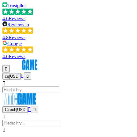
Trustpilot
4.6
Reviews
Reviews.io
4.8
Reviews
Google
4.6
Reviews
cs
|
USD
Czech
|
USD