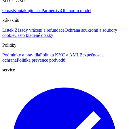
MTCGAME
O nás
Kontaktujte nás
Partnerství
Obchodní model
Zákazník
Lístek
Zásady vrácení a refundace
Ochrana soukromí a soubory
cookie
Často kladené otázky
Politiky
Podmínky a pravidla
Politika KYC a AML
Bezpečnost a
ochrana
Politika prevence podvodů
service