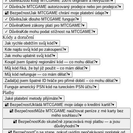
✓ Důvěra
Jsou kódy MTCGAME 100% originální a nevyužité?
▾
✓ Důvěra
Je MTCGAME autorizovaný prodejce nebo jen prodejce?
▾
🔐 Bezpečnost
Jak MTCGAME chrání moje platební údaje?
▾
✓ Důvěra
Jak dlouho MTCGAME funguje?
▾
✓ Důvěra
Které zákony platí pro MTCGAME?
▾
✓ Důvěra
Kde mohu podat stížnost na MTCGAME?
▾
Kódy a doručení
Jak rychle obdržím svůj kód?
▾
Kde najdu svůj kód po zakoupení?
▾
Jak mohu uplatnit svůj kód?
▾
Koupil jsem špatný regionální kód — co mohu dělat?
▾
Můj kód říká, že byl již použit – co mám dělat?
▾
Můj kód nefunguje — co mám dělat?
▾
Zadal(a) jsem špatné ID hráče pro přímé dobití – co mohu dělat?
▾
Funguje americký PSN kód na tureckém PSN účtu?
▾
Platby
Jaké platební metody přijímáte?
▾
🔐 Bezpečnost
Ukládá MTCGAME moje údaje o kreditní kartě?
▾
🔐 Bezpečnost
Může MTCGAME naúčtovat peníze z mé karty bez
mého souhlasu?
▾
🔐 Bezpečnost
Kdo skutečně zpracovává moji platbu — a jsou
důvěryhodní?
▾
🔐 Bezpečnost
Co se stane, pokud uvidím neočekávaný poplatek od