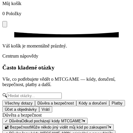
Můj košík
0
Položky
Váš košík je momentálně prázdný.
Centrum nápovědy
Často kladené otázky
Vše, co potřebujete vědět o MTCGAME — kódy, doručení,
bezpečnost, platby a další.
🔍
Všechny dotazy
Důvěra a bezpečnost
Kódy a doručení
Platby
Účet a objednávky
Vrátí
Důvěra a bezpečnost
✓ Důvěra
Odkud pocházejí kódy MTCGAME?
▾
🔐 Bezpečnost
Může někdo jiný vidět můj kód po zakoupení?
▾