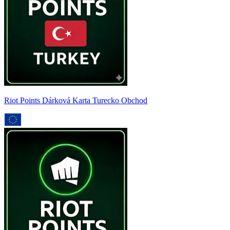
Riot Points Dárková Karta Turecko Obchod