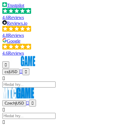
Trustpilot
4.6
Reviews
Reviews.io
4.8
Reviews
Google
4.6
Reviews
cs
|
USD
Czech
|
USD