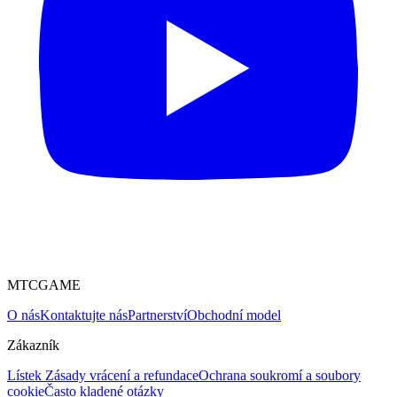
MTCGAME
O nás
Kontaktujte nás
Partnerství
Obchodní model
Zákazník
Lístek
Zásady vrácení a refundace
Ochrana soukromí a soubory
cookie
Často kladené otázky