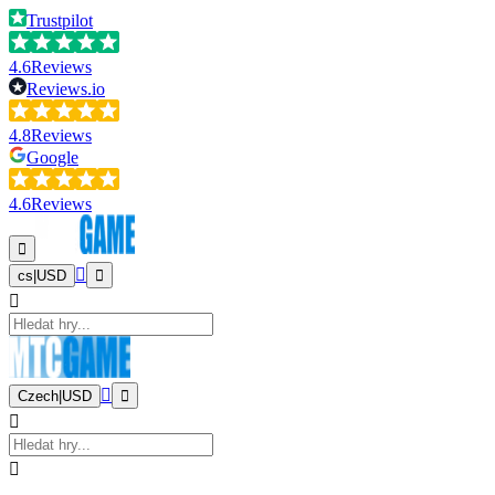
Trustpilot
4.6
Reviews
Reviews.io
4.8
Reviews
Google
4.6
Reviews
cs
|
USD
Czech
|
USD