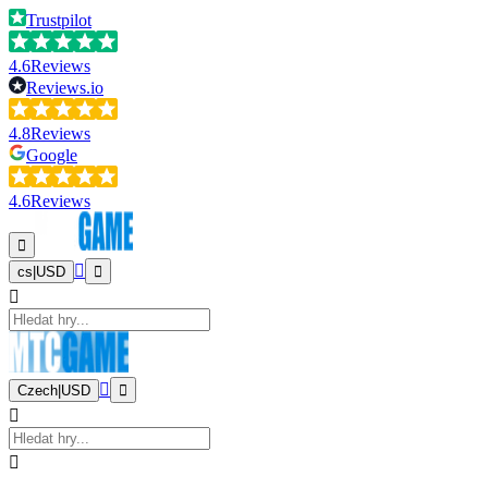
Trustpilot
4.6
Reviews
Reviews.io
4.8
Reviews
Google
4.6
Reviews
cs
|
USD
Czech
|
USD