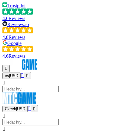
Trustpilot
4.6
Reviews
Reviews.io
4.8
Reviews
Google
4.6
Reviews
cs
|
USD
Czech
|
USD