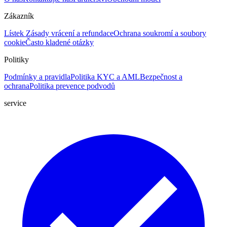
Zákazník
Lístek
Zásady vrácení a refundace
Ochrana soukromí a soubory
cookie
Často kladené otázky
Politiky
Podmínky a pravidla
Politika KYC a AML
Bezpečnost a
ochrana
Politika prevence podvodů
service