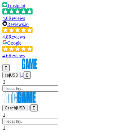
Trustpilot
4.6
Reviews
Reviews.io
4.8
Reviews
Google
4.6
Reviews
cs
|
USD
Czech
|
USD