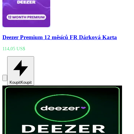
Deezer Premium 12 měsíců FR Dárková Karta
114,05 US$
Koupit
Koupit