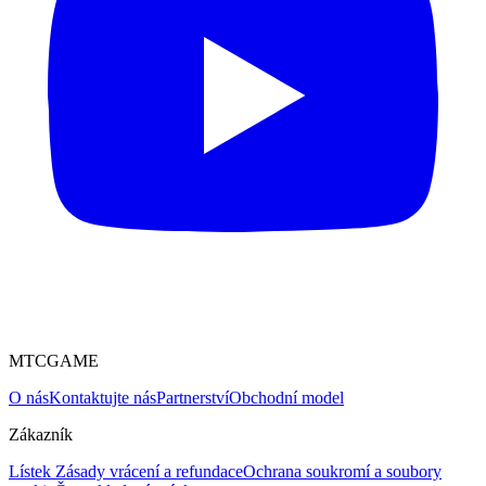
MTCGAME
O nás
Kontaktujte nás
Partnerství
Obchodní model
Zákazník
Lístek
Zásady vrácení a refundace
Ochrana soukromí a soubory