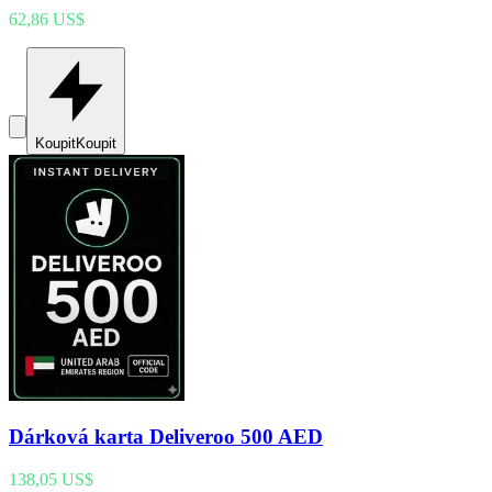
62,86 US$
Koupit
Koupit
Dárková karta Deliveroo 500 AED
138,05 US$