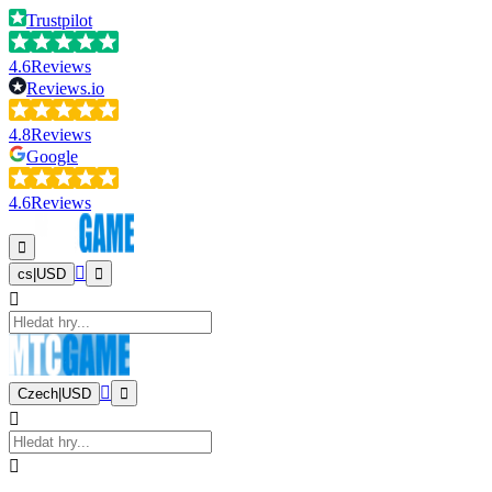
Trustpilot
4.6
Reviews
Reviews.io
4.8
Reviews
Google
4.6
Reviews
cs
|
USD
Czech
|
USD