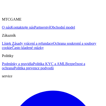
MTCGAME
O nás
Kontaktujte nás
Partnerství
Obchodní model
Zákazník
Lístek
Zásady vrácení a refundace
Ochrana soukromí a soubory
cookie
Často kladené otázky
Politiky
Podmínky a pravidla
Politika KYC a AML
Bezpečnost a
ochrana
Politika prevence podvodů
service