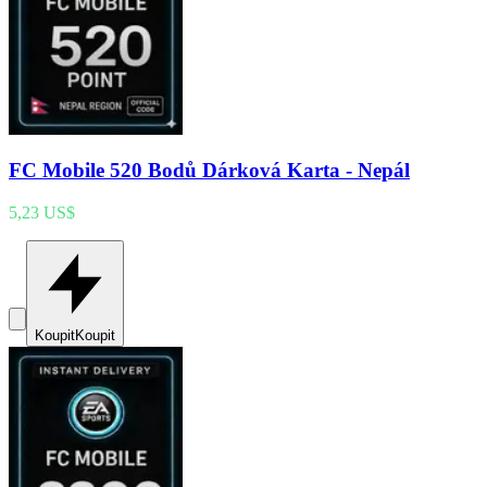
FC Mobile 520 Bodů Dárková Karta - Nepál
5,23 US$
Koupit
Koupit