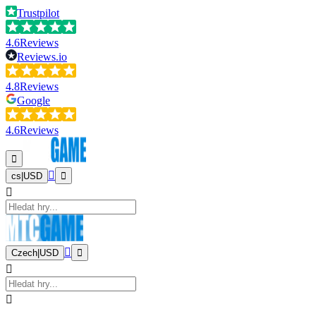
Trustpilot
4.6
Reviews
Reviews.io
4.8
Reviews
Google
4.6
Reviews
cs
|
USD
Czech
|
USD