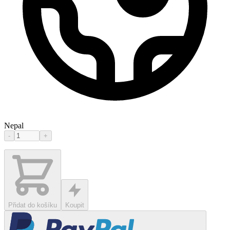
Nepal
-
+
Přidat do košíku
Koupit