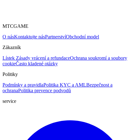
MTCGAME
O nás
Kontaktujte nás
Partnerství
Obchodní model
Zákazník
Lístek
Zásady vrácení a refundace
Ochrana soukromí a soubory
cookie
Často kladené otázky
Politiky
Podmínky a pravidla
Politika KYC a AML
Bezpečnost a
ochrana
Politika prevence podvodů
service