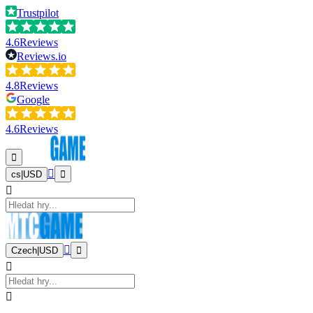
Trustpilot
4.6
Reviews
Reviews.io
4.8
Reviews
Google
4.6
Reviews
cs
|
USD
Czech
|
USD