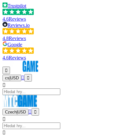
Trustpilot
4.6
Reviews
Reviews.io
4.8
Reviews
Google
4.6
Reviews
cs
|
USD
Czech
|
USD