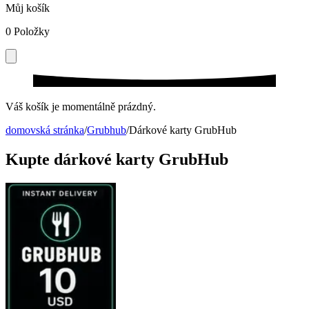
Můj košík
0
Položky
Váš košík je momentálně prázdný.
domovská stránka
/
Grubhub
/
Dárkové karty GrubHub
Kupte dárkové karty GrubHub