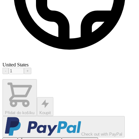
United States
-
+
Přidat do košíku
Koupit
Check out with PayPal