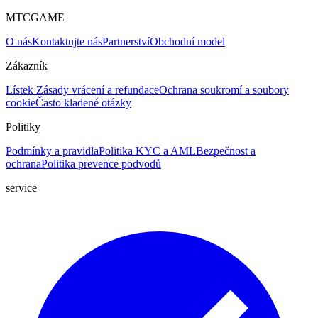
MTCGAME
O nás
Kontaktujte nás
Partnerství
Obchodní model
Zákazník
Lístek
Zásady vrácení a refundace
Ochrana soukromí a soubory
cookie
Často kladené otázky
Politiky
Podmínky a pravidla
Politika KYC a AML
Bezpečnost a
ochrana
Politika prevence podvodů
service