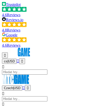
Trustpilot
4.6
Reviews
Reviews.io
4.8
Reviews
Google
4.6
Reviews
cs
|
USD
Czech
|
USD