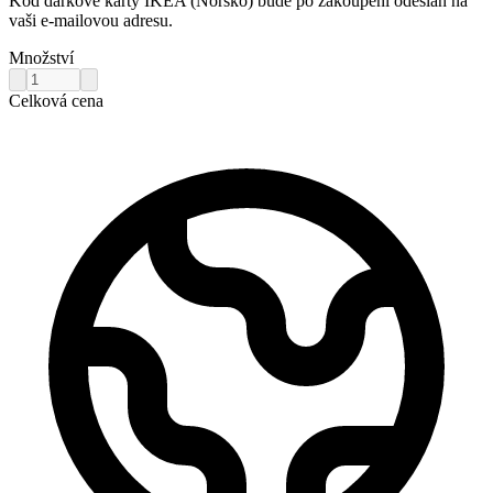
Kód dárkové karty IKEA (Norsko) bude po zakoupení odeslán na
vaši e-mailovou adresu.
Množství
Celková cena