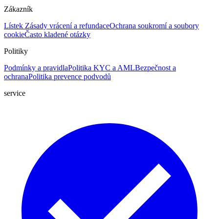
Zákazník
Lístek
Zásady vrácení a refundace
Ochrana soukromí a soubory
cookie
Často kladené otázky
Politiky
Podmínky a pravidla
Politika KYC a AML
Bezpečnost a
ochrana
Politika prevence podvodů
service