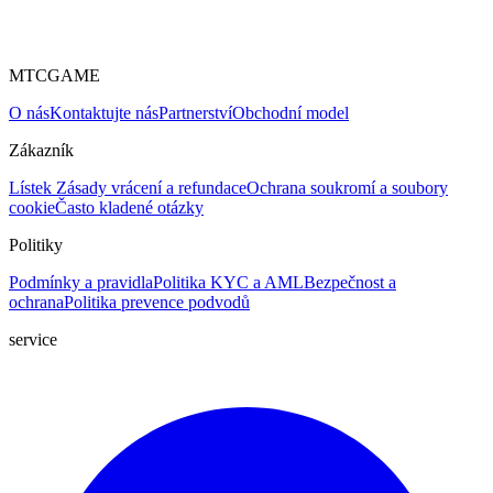
MTCGAME
O nás
Kontaktujte nás
Partnerství
Obchodní model
Zákazník
Lístek
Zásady vrácení a refundace
Ochrana soukromí a soubory
cookie
Často kladené otázky
Politiky
Podmínky a pravidla
Politika KYC a AML
Bezpečnost a
ochrana
Politika prevence podvodů
service