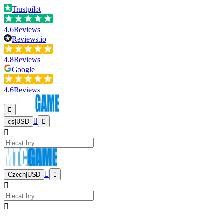
Trustpilot
4.6
Reviews
Reviews.io
4.8
Reviews
Google
4.6
Reviews
cs
|
USD
Czech
|
USD