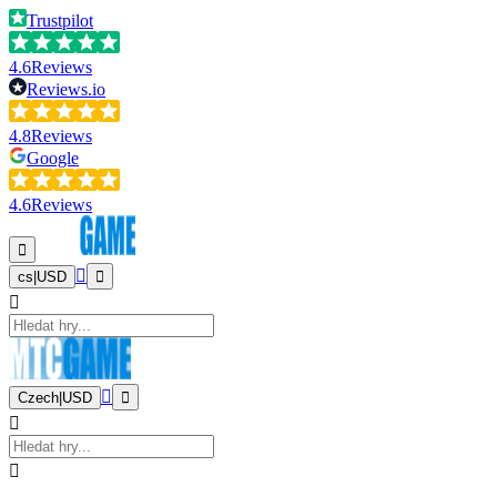
Trustpilot
4.6
Reviews
Reviews.io
4.8
Reviews
Google
4.6
Reviews
cs
|
USD
Czech
|
USD