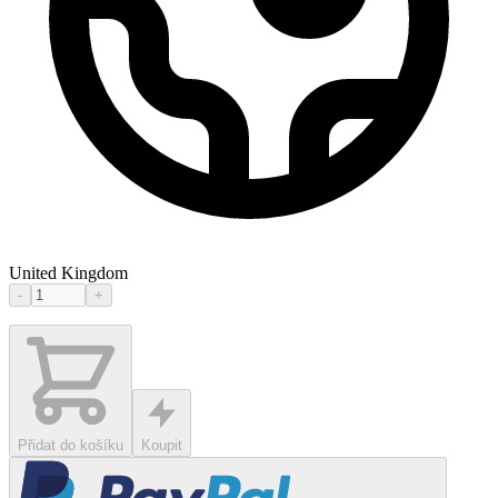
United Kingdom
-
+
Přidat do košíku
Koupit