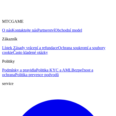
MTCGAME
O nás
Kontaktujte nás
Partnerství
Obchodní model
Zákazník
Lístek
Zásady vrácení a refundace
Ochrana soukromí a soubory
cookie
Často kladené otázky
Politiky
Podmínky a pravidla
Politika KYC a AML
Bezpečnost a
ochrana
Politika prevence podvodů
service