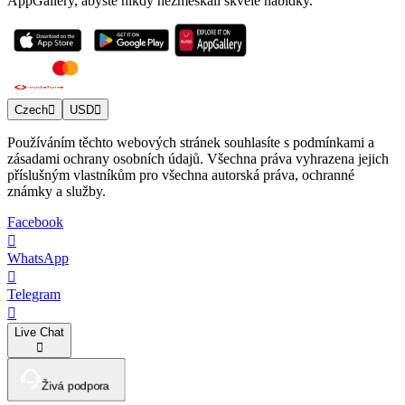
AppGallery, abyste nikdy nezmeškali skvělé nabídky.
Czech
USD
Používáním těchto webových stránek souhlasíte s podmínkami a
zásadami ochrany osobních údajů. Všechna práva vyhrazena jejich
příslušným vlastníkům pro všechna autorská práva, ochranné
známky a služby.
Facebook
WhatsApp
Telegram
Live Chat
Živá podpora