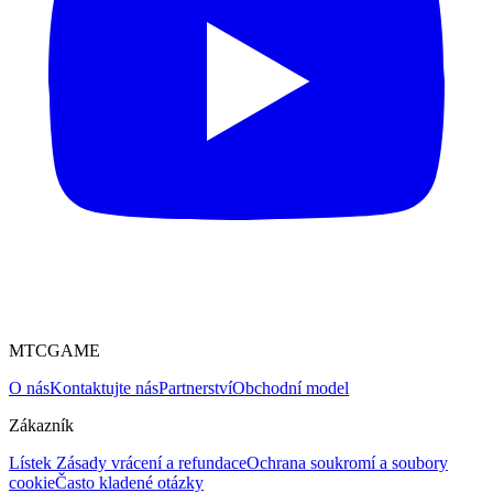
MTCGAME
O nás
Kontaktujte nás
Partnerství
Obchodní model
Zákazník
Lístek
Zásady vrácení a refundace
Ochrana soukromí a soubory
cookie
Často kladené otázky