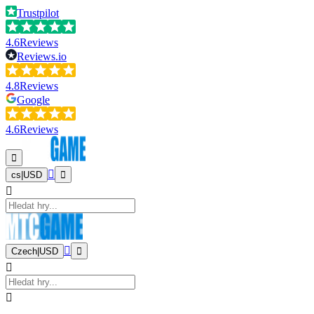
Trustpilot
4.6
Reviews
Reviews.io
4.8
Reviews
Google
4.6
Reviews
cs
|
USD
Czech
|
USD