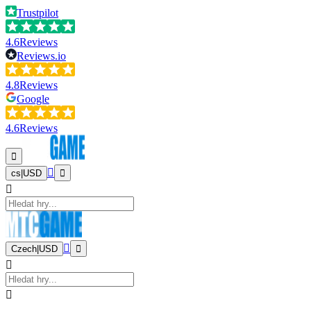
Trustpilot
4.6
Reviews
Reviews.io
4.8
Reviews
Google
4.6
Reviews
cs
|
USD
Czech
|
USD