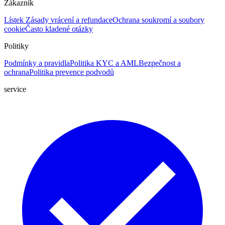
Zákazník
Lístek
Zásady vrácení a refundace
Ochrana soukromí a soubory
cookie
Často kladené otázky
Politiky
Podmínky a pravidla
Politika KYC a AML
Bezpečnost a
ochrana
Politika prevence podvodů
service