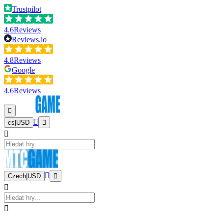
Trustpilot
4.6
Reviews
Reviews.io
4.8
Reviews
Google
4.6
Reviews
cs
|
USD
Czech
|
USD