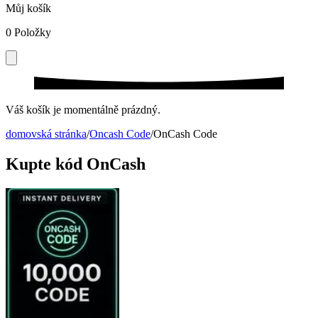
Můj košík
0
Položky
Váš košík je momentálně prázdný.
domovská stránka
/
Oncash Code
/
OnCash Code
Kupte kód OnCash