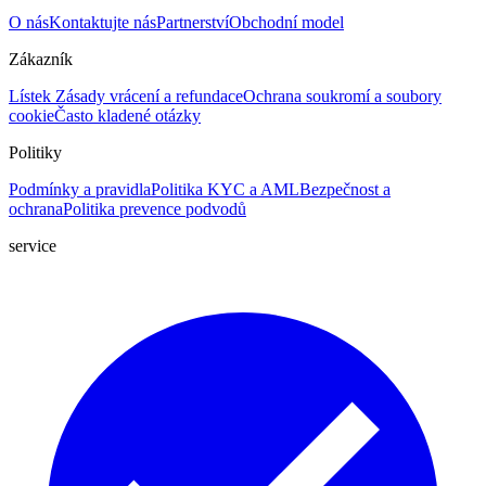
O nás
Kontaktujte nás
Partnerství
Obchodní model
Zákazník
Lístek
Zásady vrácení a refundace
Ochrana soukromí a soubory
cookie
Často kladené otázky
Politiky
Podmínky a pravidla
Politika KYC a AML
Bezpečnost a
ochrana
Politika prevence podvodů
service