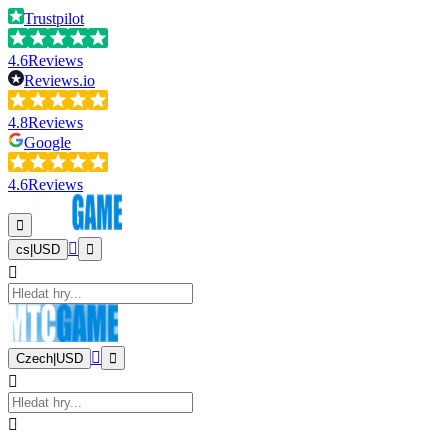
Trustpilot
4.6
Reviews
Reviews.io
4.8
Reviews
Google
4.6
Reviews
cs
|
USD
Czech
|
USD