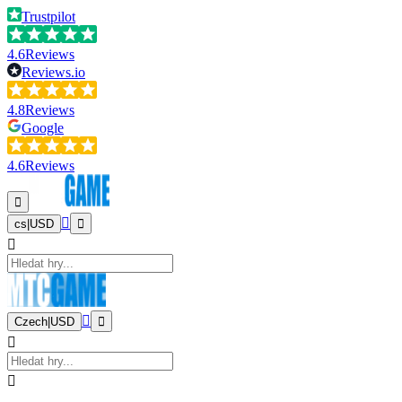
Trustpilot
4.6
Reviews
Reviews.io
4.8
Reviews
Google
4.6
Reviews
cs
|
USD
Czech
|
USD