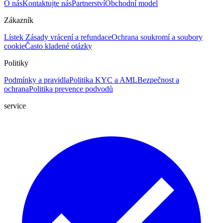
O nás
Kontaktujte nás
Partnerství
Obchodní model
Zákazník
Lístek
Zásady vrácení a refundace
Ochrana soukromí a soubory
cookie
Často kladené otázky
Politiky
Podmínky a pravidla
Politika KYC a AML
Bezpečnost a
ochrana
Politika prevence podvodů
service