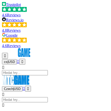
Trustpilot
4.6
Reviews
Reviews.io
4.8
Reviews
Google
4.6
Reviews
cs
|
USD
Czech
|
USD