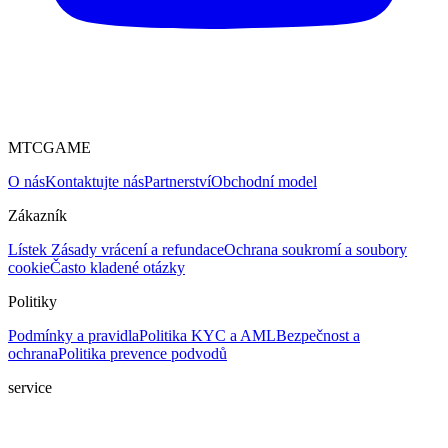
MTCGAME
O nás
Kontaktujte nás
Partnerství
Obchodní model
Zákazník
Lístek
Zásady vrácení a refundace
Ochrana soukromí a soubory
cookie
Často kladené otázky
Politiky
Podmínky a pravidla
Politika KYC a AML
Bezpečnost a
ochrana
Politika prevence podvodů
service