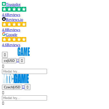
Trustpilot
4.6
Reviews
Reviews.io
4.8
Reviews
Google
4.6
Reviews
cs
|
USD
Czech
|
USD