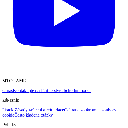
MTCGAME
O nás
Kontaktujte nás
Partnerství
Obchodní model
Zákazník
Lístek
Zásady vrácení a refundace
Ochrana soukromí a soubory
cookie
Často kladené otázky
Politiky