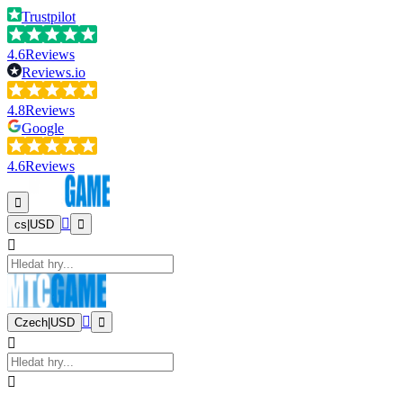
Trustpilot
4.6
Reviews
Reviews.io
4.8
Reviews
Google
4.6
Reviews
cs
|
USD
Czech
|
USD