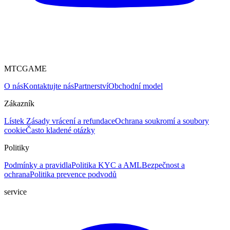
MTCGAME
O nás
Kontaktujte nás
Partnerství
Obchodní model
Zákazník
Lístek
Zásady vrácení a refundace
Ochrana soukromí a soubory
cookie
Často kladené otázky
Politiky
Podmínky a pravidla
Politika KYC a AML
Bezpečnost a
ochrana
Politika prevence podvodů
service