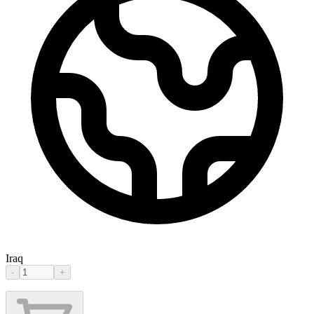
Iraq
-
+