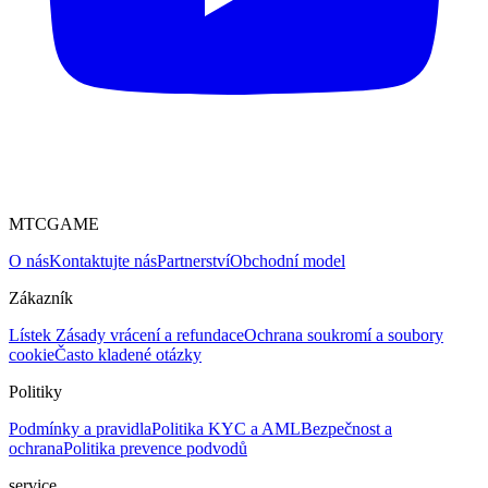
MTCGAME
O nás
Kontaktujte nás
Partnerství
Obchodní model
Zákazník
Lístek
Zásady vrácení a refundace
Ochrana soukromí a soubory
cookie
Často kladené otázky
Politiky
Podmínky a pravidla
Politika KYC a AML
Bezpečnost a
ochrana
Politika prevence podvodů
service