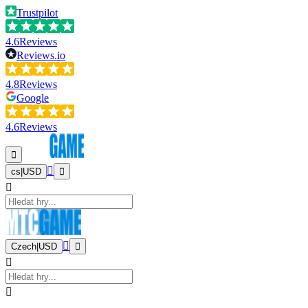
Trustpilot
4.6
Reviews
Reviews.io
4.8
Reviews
Google
4.6
Reviews
cs
|
USD
Czech
|
USD