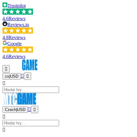
Trustpilot
4.6
Reviews
Reviews.io
4.8
Reviews
Google
4.6
Reviews
cs
|
USD
Czech
|
USD