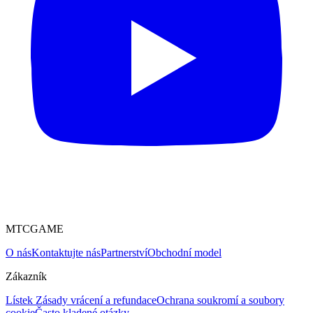
MTCGAME
O nás
Kontaktujte nás
Partnerství
Obchodní model
Zákazník
Lístek
Zásady vrácení a refundace
Ochrana soukromí a soubory
cookie
Často kladené otázky