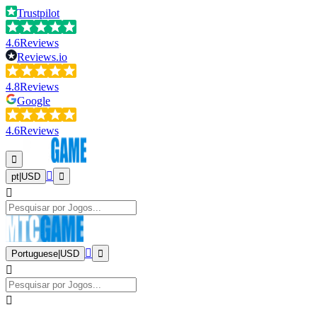
Trustpilot
4.6
Reviews
Reviews.io
4.8
Reviews
Google
4.6
Reviews
pt
|
USD
Portuguese
|
USD