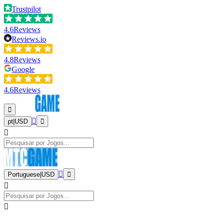
Trustpilot
4.6
Reviews
Reviews.io
4.8
Reviews
Google
4.6
Reviews
pt
|
USD
Portuguese
|
USD