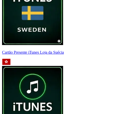
Cartão Presente iTunes Loja da Suécia