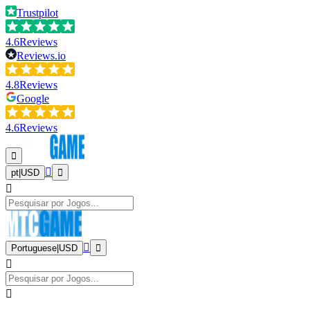
Trustpilot
4.6
Reviews
Reviews.io
4.8
Reviews
Google
4.6
Reviews
pt
|
USD
Portuguese
|
USD