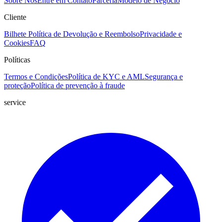
Sobre Nós
Entre em Contato
Parceria
Modelo de Negócio
Cliente
Bilhete
Política de Devolução e Reembolso
Privacidade e
Cookies
FAQ
Políticas
Termos e Condições
Política de KYC e AML
Segurança e
proteção
Política de prevenção à fraude
service