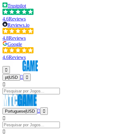
Trustpilot
4.6
Reviews
Reviews.io
4.8
Reviews
Google
4.6
Reviews
pt
|
USD
Portuguese
|
USD