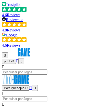
Trustpilot
4.6
Reviews
Reviews.io
4.8
Reviews
Google
4.6
Reviews
pt
|
USD
Portuguese
|
USD