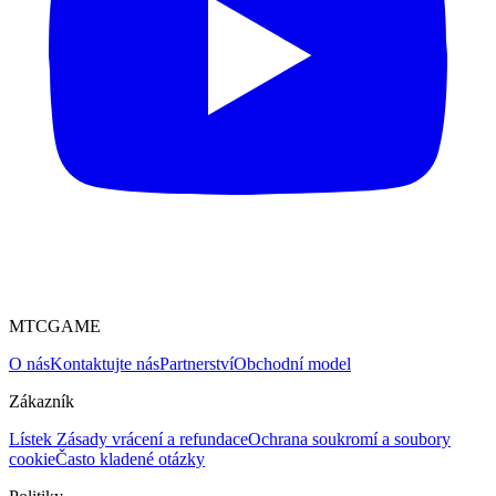
MTCGAME
O nás
Kontaktujte nás
Partnerství
Obchodní model
Zákazník
Lístek
Zásady vrácení a refundace
Ochrana soukromí a soubory
cookie
Často kladené otázky