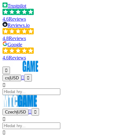
Trustpilot
4.6
Reviews
Reviews.io
4.8
Reviews
Google
4.6
Reviews
cs
|
USD
Czech
|
USD