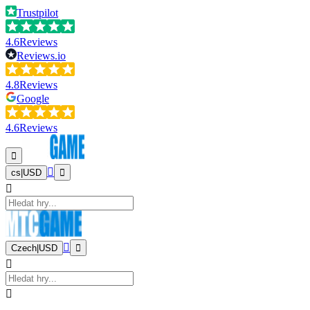
Trustpilot
4.6
Reviews
Reviews.io
4.8
Reviews
Google
4.6
Reviews
cs
|
USD
Czech
|
USD