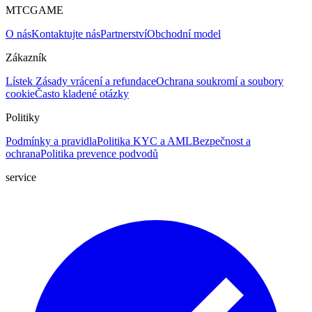
MTCGAME
O nás
Kontaktujte nás
Partnerství
Obchodní model
Zákazník
Lístek
Zásady vrácení a refundace
Ochrana soukromí a soubory
cookie
Často kladené otázky
Politiky
Podmínky a pravidla
Politika KYC a AML
Bezpečnost a
ochrana
Politika prevence podvodů
service