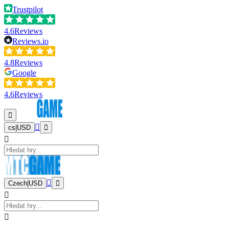
Trustpilot
4.6
Reviews
Reviews.io
4.8
Reviews
Google
4.6
Reviews
cs
|
USD
Czech
|
USD