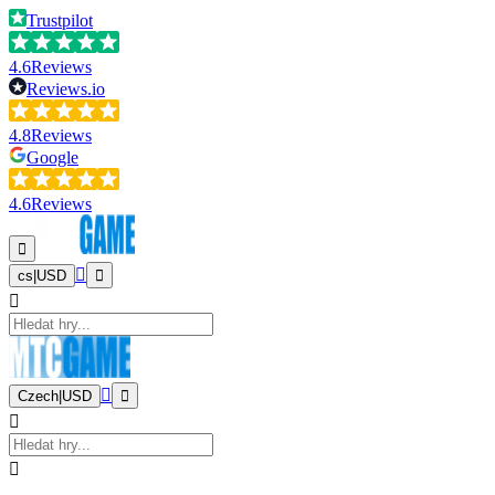
Trustpilot
4.6
Reviews
Reviews.io
4.8
Reviews
Google
4.6
Reviews
cs
|
USD
Czech
|
USD