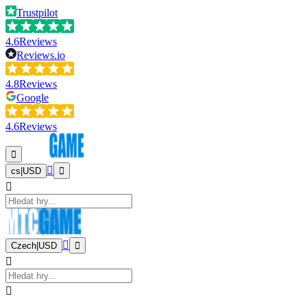
Trustpilot
4.6
Reviews
Reviews.io
4.8
Reviews
Google
4.6
Reviews
cs
|
USD
Czech
|
USD