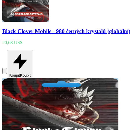
Black Clover Mobile - 980 černých krystalů (globální
20,68 US$
Koupit
Koupit