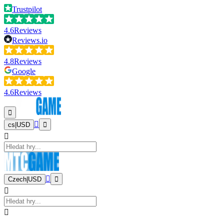
Trustpilot
4.6
Reviews
Reviews.io
4.8
Reviews
Google
4.6
Reviews
cs
|
USD
Czech
|
USD