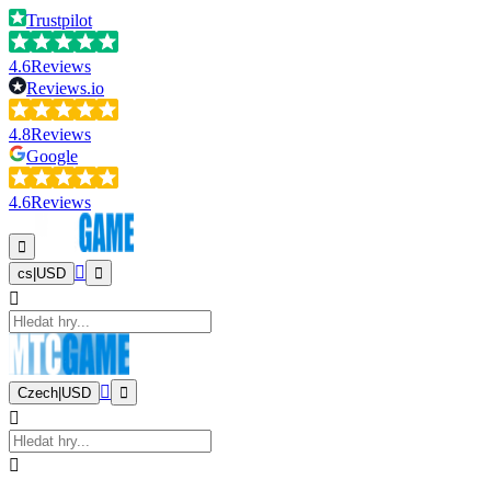
Trustpilot
4.6
Reviews
Reviews.io
4.8
Reviews
Google
4.6
Reviews
cs
|
USD
Czech
|
USD