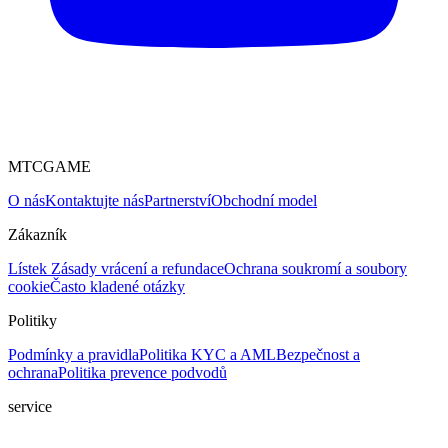
MTCGAME
O nás
Kontaktujte nás
Partnerství
Obchodní model
Zákazník
Lístek
Zásady vrácení a refundace
Ochrana soukromí a soubory
cookie
Často kladené otázky
Politiky
Podmínky a pravidla
Politika KYC a AML
Bezpečnost a
ochrana
Politika prevence podvodů
service