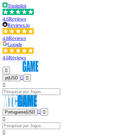
Trustpilot
4.6
Reviews
Reviews.io
4.8
Reviews
Google
4.6
Reviews
pt
|
USD
Portuguese
|
USD