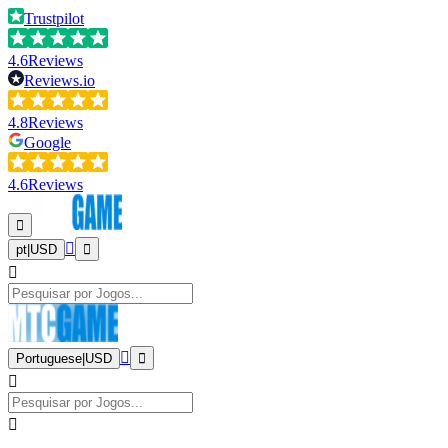
Trustpilot
4.6
Reviews
Reviews.io
4.8
Reviews
Google
4.6
Reviews
pt
|
USD
Portuguese
|
USD