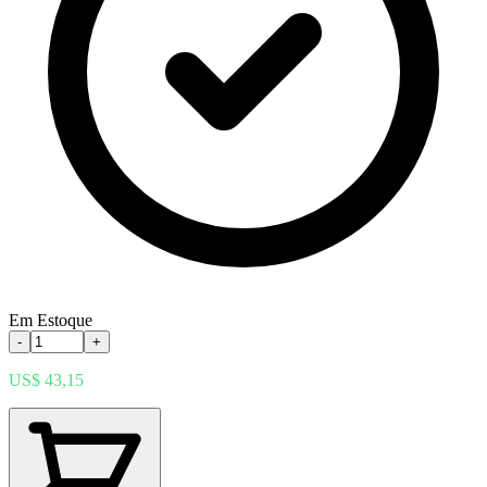
Em Estoque
-
+
US$ 43,15