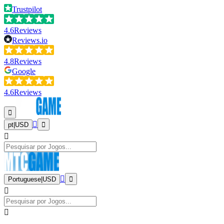
Trustpilot
4.6
Reviews
Reviews.io
4.8
Reviews
Google
4.6
Reviews
pt
|
USD
Portuguese
|
USD